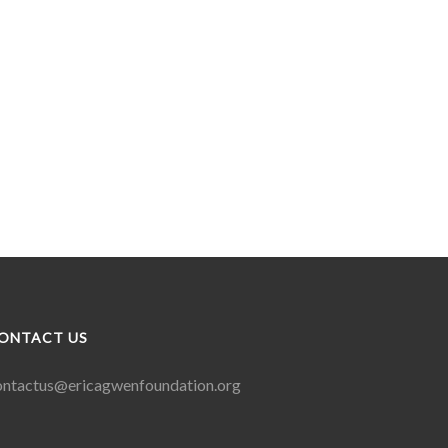
ONTACT US
ontactus@ericagwenfoundation.
org