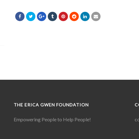
THE ERICA GWEN FOUNDATION
C
Empowering People to Help People!
c